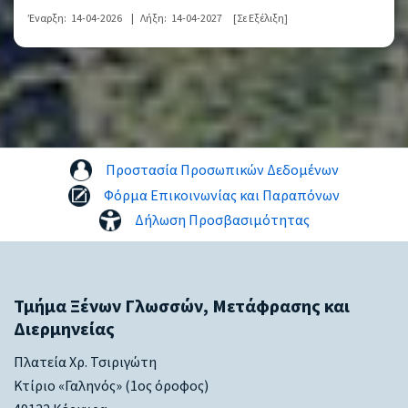
Έναρξη:
14-04-2026
|
Λήξη:
14-04-2027
[Σε Εξέλιξη]
Προστασία Προσωπικών Δεδομένων
Φόρμα Επικοινωνίας και Παραπόνων
Δήλωση Προσβασιμότητας
Τμήμα Ξένων Γλωσσών, Μετάφρασης και
Διερμηνείας
Πλατεία Χρ. Τσιριγώτη
Κτίριο «Γαληνός» (1ος όροφος)