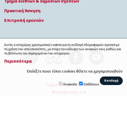
Τμήμα διεθνών & δημοσίων σχέσεων
Πρακτική Άσκηση
Επιτροπή ερευνών
Αυτός ο ιστοχώρος χρησιμοποιεί cookies για τη συλλογή πληροφοριών σχετικά με
τη χρήση του από επισκέπτες, με στόχο την κάλυψη των αναγκών τους καθώς και
τη βελτίωση του περιεχομένου του ιστοχώρου.
Περισσότερα
Επιλέξτε ποιοι τύποι cookies θέλετε να χρησιμοποιηθούν
Τμήμα Ξένων Γλωσσών,
Αναγκαία
Επιδόσεων
Μετάφρασης και
© 2026
Διερμηνείας
-
ΙΟΝΙΟ ΠΑΝΕΠΙΣΤΗΜΙΟ
Ανάπτυξη: Ionio Webteam