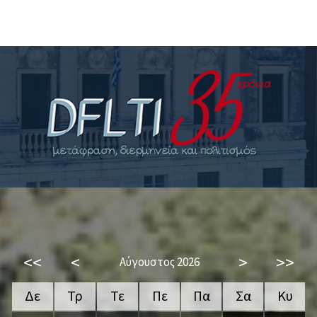
<<
<
>
>>
Αύγουστος 2026
Δε
Τρ
Τε
Πε
Πα
Σα
Κυ