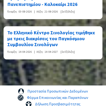
Πανεπιστημίου - Καλοκαίρι 2026
Έναρξη:
03-08-2026
|
Λήξη:
21-08-2026
[Σε Εξέλιξη]
Το Ελληνικό Κέντρο Σινολογίας τιμήθηκε
με τρεις διακρίσεις του Παγκόσμιου
Συμβουλίου Σινολόγων
Έναρξη:
14-04-2026
|
Λήξη:
14-04-2027
[Σε Εξέλιξη]
Προστασία Προσωπικών Δεδομένων
Φόρμα Επικοινωνίας και Παραπόνων
Δήλωση Προσβασιμότητας