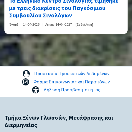
Το Ελληνικό Κέντρο Σινολογίας τιμήθηκε
με τρεις διακρίσεις του Παγκόσμιου
Συμβουλίου Σινολόγων
Έναρξη:
14-04-2026
|
Λήξη:
14-04-2027
[Σε Εξέλιξη]
Προστασία Προσωπικών Δεδομένων
Φόρμα Επικοινωνίας και Παραπόνων
Δήλωση Προσβασιμότητας
Τμήμα Ξένων Γλωσσών, Μετάφρασης και
Διερμηνείας