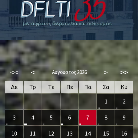
<<
<
>
>>
Αύγουστος 2026
Δε
Τρ
Τε
Πε
Πα
Σα
Κυ
1
2
3
4
5
6
7
8
9
10
11
12
13
14
15
16