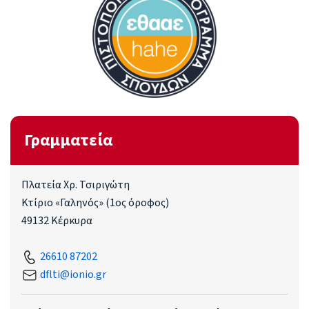
Γραμματεία
Πλατεία Χρ. Τσιριγώτη
Κτίριο «Γαληνός» (1ος όροφος)
49132 Κέρκυρα
26610 87202
dflti@ionio.gr