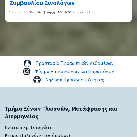
Συμβουλίου Σινολόγων
Έναρξη:
14-04-2026
|
Λήξη:
14-04-2027
[Σε Εξέλιξη]
Προστασία Προσωπικών Δεδομένων
Φόρμα Επικοινωνίας και Παραπόνων
Δήλωση Προσβασιμότητας
Τμήμα Ξένων Γλωσσών, Μετάφρασης και
Διερμηνείας
Πλατεία Χρ. Τσιριγώτη
Κτίριο «Γαληνός» (1ος όροφος)