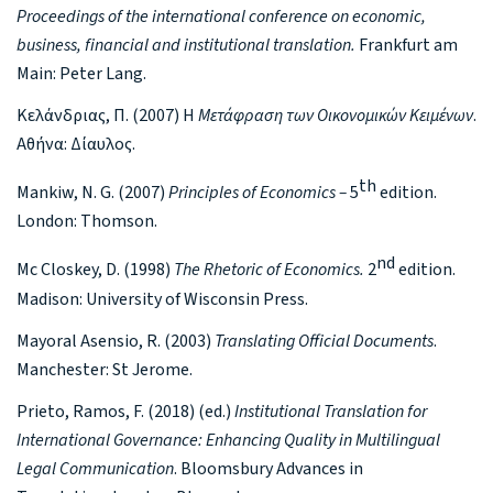
Proceedings of the international conference on economic,
business, financial and institutional translation.
Frankfurt am
Main: Peter Lang.
Κελάνδριας, Π. (2007) Η
Μετάφραση των Οικονομικών Κειμένων
.
Αθήνα: Δίαυλος.
th
Mankiw, N. G. (2007)
Principles of Economics –
5
edition.
London: Thomson.
nd
Mc Closkey, D. (1998)
The Rhetoric of Economics.
2
edition.
Madison: University of Wisconsin Press.
Mayoral Asensio, R. (2003)
Translating Official Documents
.
Manchester: St Jerome.
Prieto, Ramos, F. (2018) (ed.)
Institutional Translation for
International Governance: Enhancing Quality in Multilingual
Legal Communication
. Bloomsbury Advances in