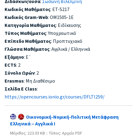
Διδάσκων/ουσα
:
Σωσώνη Βιλελμίνη
Κωδικός Μαθήματος
: ET-5217
Κωδικός Gram-Web
: ΟΜ1505-1Ε
Κατηγορία Μαθήματος
: Ειδίκευσης
Τύπος Μαθήματος
: Υποχρεωτικό
Επίπεδο Μαθήματος
: Προπτυχιακό
Γλώσσα Μαθήματος
: Αγγλικά / Ελληνικά
Εξάμηνο
: Ε΄
ECTS
: 2
Σύνολο Ωρών
: 2
Erasmus
: Μη Διαθέσιμο
Σελίδα E Class
:
https://opencourses.ionio.gr/courses/DFLTI259/
Οικονομική-Νομική-Πολιτική Μετάφραση
Ελληνικά ‒ Αγγλικά Ι
Mέγεθος: 223.03 KB :: Τύπος: Αρχείο PDF