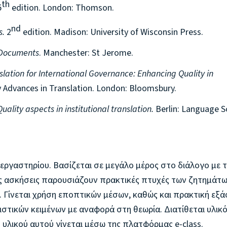
th
5
edition. London: Thomson.
nd
s.
2
edition. Madison: University of Wisconsin Press.
l Documents
. Manchester: St Jerome.
nslation for International Governance: Enhancing Quality in
 Advances in Translation. London: Bloomsbury.
Quality aspects in institutional translation.
Berlin: Language S
-εργαστηρίου. Βασίζεται σε μεγάλο μέρος στο διάλογο με 
ές ασκήσεις παρουσιάζουν πρακτικές πτυχές των ζητημάτ
. Γίνεται χρήση εποπτικών μέσων, καθώς και πρακτική εξ
στικών κειμένων με αναφορά στη θεωρία. Διατίθεται υλικ
 υλικού αυτού γίνεται μέσω της πλατφόρμας e-class.