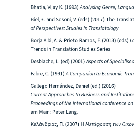
Bhatia, Vijay K. (1993)
Analysing
Genre, Languag
Biel, Ł. and Sosoni, V. (eds) (2017) The Trans
of Perspectives: Studies in Translatology
.
Borja Albi, A. & Prieto Ramos, F. (2013) (eds)
L
Trends in Translation Studies Series.
Desblache, L. (ed) (2001)
Aspects of Specialised
Fabre, C. (1991)
A Companion to Economic Tran
Gallego Hernández, Daniel (ed.) (2016)
Current Approaches to Business and Institutiona
Proceedings of the international conference on e
am Main: Peter Lang.
Κελάνδριας, Π. (2007) Η
Μετάφραση των Οικον