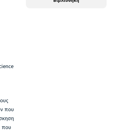
Βιβλιοθήκη
cience
τους
ων που
άσκηση
ό που