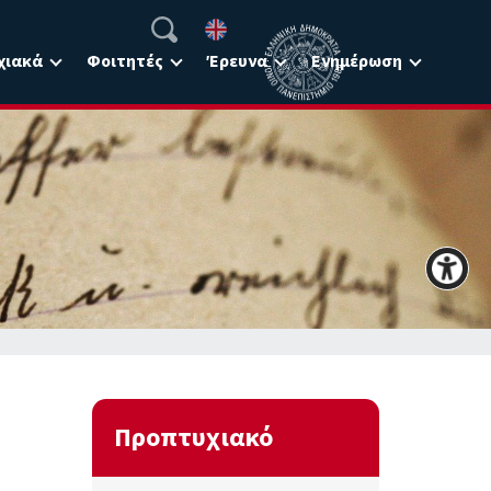
χιακά
Φοιτητές
Έρευνα
Ενημέρωση
Προπτυχιακό