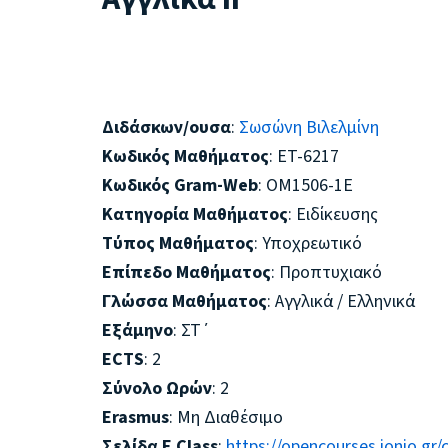
Διδάσκων/ουσα
:
Σωσώνη Βιλελμίνη
Κωδικός Μαθήματος
: ET-6217
Κωδικός Gram-Web
: ΟΜ1506-1Ε
Κατηγορία Μαθήματος
: Ειδίκευσης
Τύπος Μαθήματος
: Υποχρεωτικό
Επίπεδο Μαθήματος
: Προπτυχιακό
Γλώσσα Μαθήματος
: Αγγλικά / Ελληνικά
Εξάμηνο
: ΣΤ΄
ECTS
: 2
Σύνολο Ωρών
: 2
Erasmus
: Μη Διαθέσιμο
Σελίδα E Class
:
https://opencourses.ionio.gr