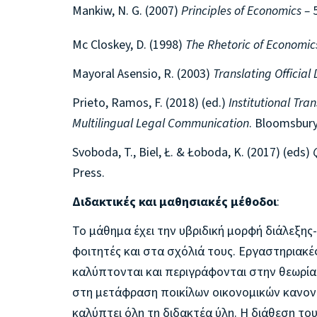
Mankiw, N. G. (2007)
Principles of Economics –
Mc Closkey, D. (1998)
The Rhetoric of Economic
Mayoral Asensio, R. (2003)
Translating Officia
Prieto, Ramos, F. (2018) (ed.)
Institutional Tra
Multilingual Legal Communication
. Bloomsbury
Svoboda, T., Biel, Ł. & Łoboda, K. (2017) (eds)
Press.
Διδακτικές και μαθησιακές μέθοδοι
:
To μάθημα έχει την υβριδική μορφή διάλεξης
φοιτητές και στα σχόλιά τους. Εργαστηριακ
καλύπτονται και περιγράφονται στην θεωρία
στη μετάφραση ποικίλων οικονομικών κανονι
καλύπτει όλη τη διδακτέα ύλη. Η διάθεση του