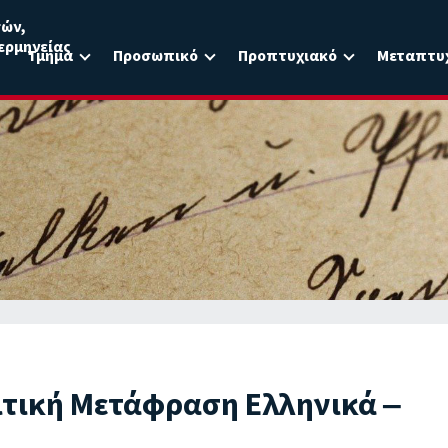
σών,
ερμηνείας
Τμήμα
Προσωπικό
Προπτυχιακό
Μεταπτυ
ιτική Μετάφραση Ελληνικά ‒