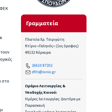
 ΦΕΚ
Γραμματεία
ι
Πλατεία Χρ. Τσιριγώτη
Κτίριο «Γαληνός» (1ος όροφος)
πτουν
49132 Κέρκυρα
ηγικές
26610 87202
dflti@ionio.gr
ι στο
Ωράριο Λειτουργίας &
Υποδοχής Κοινού:
Ημέρες λειτουργίας: Δευτέρα με
Παρασκευή
ην