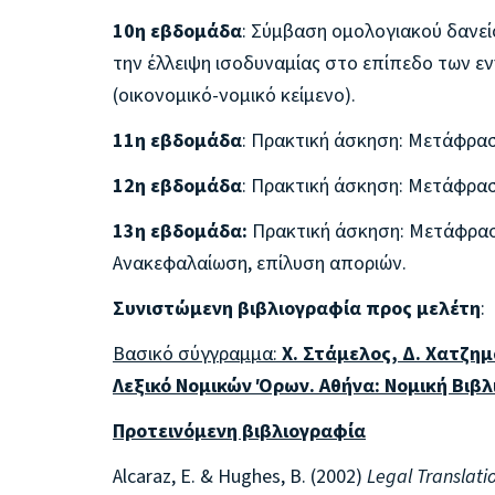
10η εβδομάδα
: Σύμβαση ομολογιακού δανεί
την έλλειψη ισοδυναμίας στο επίπεδο των εν
(οικονομικό-νομικό κείμενο).
11η εβδομάδα
: Πρακτική άσκηση: Μετάφρα
12η εβδομάδα
: Πρακτική άσκηση: Μετάφρασ
13η εβδομάδα:
Πρακτική άσκηση: Μετάφρασ
Ανακεφαλαίωση, επίλυση αποριών.
Συνιστώμενη βιβλιογραφία προς μελέτη
:
Βασικό σύγγραμμα:
Χ. Στάμελος, Δ. Χατζη
Λεξικό Νομικών Όρων. Αθήνα: Νομική Βιβλ
Προτεινόμενη βιβλιογραφία
Alcaraz, E. & Hughes, B. (2002)
Legal Translati