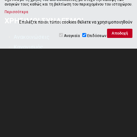
αναγκών τους καθώς και τη βελτίωση του περιεχομένου του ιστοχώρου.
Περισσότερα
ΧΡΗΣΙΜΟΙ ΣΥΝΔΕΣΜΟΙ
Επιλέξτε ποιοι τύποι cookies θέλετε να χρησιμοποιηθούν
Αναγκαία
Επιδόσεων
Ανακοινώσεις
Κανονισμός
Κριτήρια εισαγωγής
Μαθήματα
ΗΛΕΚΤΡΟΝΙΚΕΣ ΥΠΗΡΕΣΙΕΣ
Πλατφόρμα Τηλεκπαίδευσης
Ηλεκτρονική καρτέλα φοιτητή
Διαχείριση συγγραμμάτων
Κόμβος Πρακτικής Άσκησης