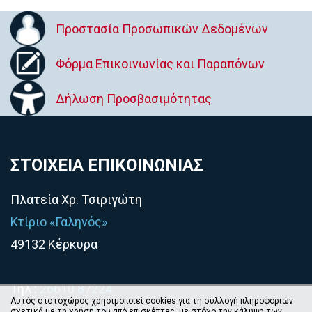
Προστασία Προσωπικών Δεδομένων
Φόρμα Επικοινωνίας και Παραπόνων
Δήλωση Προσβασιμότητας
ΣΤΟΙΧΕΙΑ ΕΠΙΚΟΙΝΩΝΙΑΣ
Πλατεία Χρ. Τσιριγώτη
Κτίριο «Γαληνός»
49132 Κέρκυρα
Τηλ.:
26610 87224
Αυτός ο ιστοχώρος χρησιμοποιεί cookies για τη συλλογή πληροφοριών
Email:
pms_sot@ionio.gr
σχετικά με τη χρήση του από επισκέπτες, με στόχο την κάλυψη των