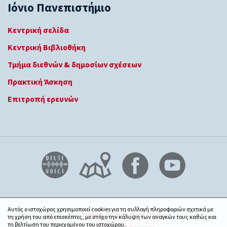
Ιόνιο Πανεπιστήμιο
Κεντρική σελίδα
Κεντρική Βιβλιοθήκη
Τμήμα διεθνών & δημοσίων σχέσεων
Πρακτική Άσκηση
Επιτροπή ερευνών
Αυτός ο ιστοχώρος χρησιμοποιεί cookies για τη συλλογή πληροφοριών σχετικά με
Τμήμα Ξένων Γλωσσών,
τη χρήση του από επισκέπτες, με στόχο την κάλυψη των αναγκών τους καθώς και
τη βελτίωση του περιεχομένου του ιστοχώρου.