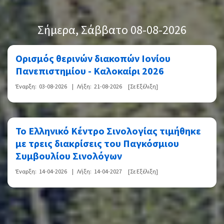
Σήμερα
, Σάββατο 08-08-2026
Ορισμός θερινών διακοπών Ιονίου
Πανεπιστημίου - Καλοκαίρι 2026
Έναρξη:
03-08-2026
|
Λήξη:
21-08-2026
[Σε Εξέλιξη]
Το Ελληνικό Κέντρο Σινολογίας τιμήθηκε
με τρεις διακρίσεις του Παγκόσμιου
Συμβουλίου Σινολόγων
Έναρξη:
14-04-2026
|
Λήξη:
14-04-2027
[Σε Εξέλιξη]