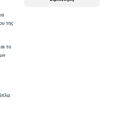
μα
ου της
αι το
νων
δίπλα