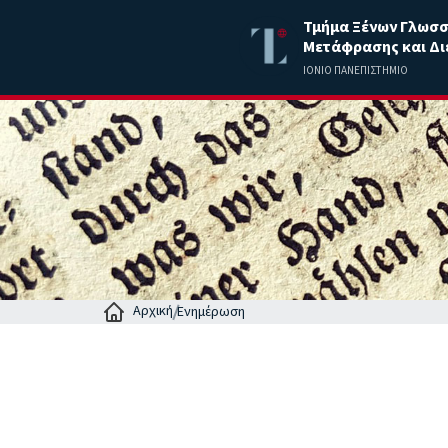
Τμήμα Ξένων Γλωσ
Μετάφρασης και Δι
ΙΟΝΙΟ ΠΑΝΕΠΙΣΤΗΜΙΟ
Αρχική
Ενημέρωση