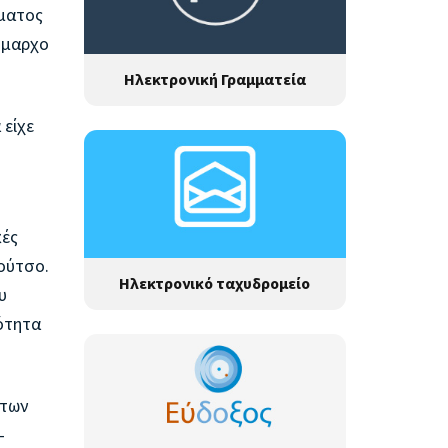
ύματος
ήμαρχο
Ηλεκτρονική Γραμματεία
 είχε
κές
ούτσο.
Ηλεκτρονικό ταχυδρομείο
υ
ιότητα
 των
-