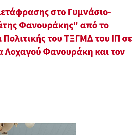
μετάφρασης στο Γυμνάσιο-
άτης Φανουράκης" από το
 Πολιτικής του ΤΞΓΜΔ του ΙΠ σε
α Λοχαγού Φανουράκη και τον