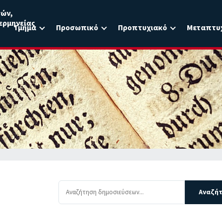
σών,
ερμηνείας
Τμήμα
Προσωπικό
Προπτυχιακό
Μεταπτυ