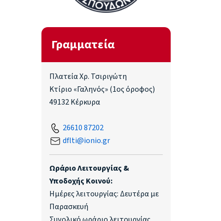
Γραμματεία
Πλατεία Χρ. Τσιριγώτη
Κτίριο «Γαληνός» (1ος όροφος)
49132 Κέρκυρα
26610 87202
dflti@ionio.gr
Ωράριο Λειτουργίας &
Υποδοχής Κοινού:
Ημέρες λειτουργίας: Δευτέρα με
Παρασκευή
Συνολικό ωράριο λειτουργίας