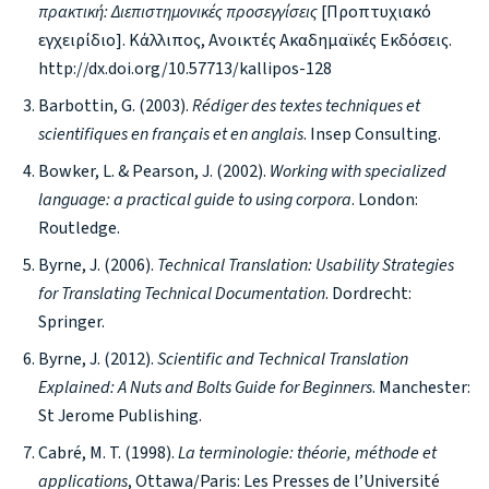
πρακτική: Διεπιστημονικές προσεγγίσεις
[Προπτυχιακό
εγχειρίδιο]. Κάλλιπος, Ανοικτές Ακαδημαϊκές Εκδόσεις.
http://dx.doi.org/10.57713/kallipos-128
Barbottin, G. (2003).
Rédiger des textes techniques et
scientifiques en français et en anglais
. Insep Consulting.
Bowker, L. & Pearson, J. (2002).
Working with specialized
language: a practical guide to using corpora
. London:
Routledge.
Byrne, J. (2006).
Technical Translation: Usability Strategies
for Translating Technical Documentation
. Dordrecht:
Springer.
Byrne, J. (2012).
Scientific and Technical Translation
Explained: A Nuts and Bolts Guide for Beginners
. Manchester:
St Jerome Publishing.
Cabré, M. T. (1998).
La terminologie: théorie, méthode et
applications
, Ottawa/Paris: Les Presses de l’Université