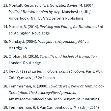
Montalt Resurreció, V. & González Davies, M. (2007).
Medical Translation step by step
. Manchester, UK /
Kinderhook (NY), USA: St. Jerome Publishing.
Mossop, B. (2014).
Revising and Editing for Translators
. 3rd
ed. Abingdon: Routledge.
Munday J. (2004).
Μεταφραστικές Σπουδές
, Αθήνα:
Μεταίχμιο.
Olohan, M. (2016).
Scientific and Technical Translation
.
London: Routledge.
Rey, A. (1992).
La terminologie: noms et notions
. Paris: PUF,
Coll. Que sais-je? 2e édition.
Temmerman, R. (2000).
Towards New Ways of Terminology
Description. The
Sociocognitive
Approach
.
Amsterdam/Philadelphia: John Benjamins Publishing.
Temmerman, R. & Van Campenhoudt, M. (Eds.) (2014).