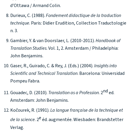
d’Ottawa / Armand Colin.
Durieux, C. (1988).
Fondement didactique de la traduction
technique
. Paris: Didier Erudition, Collection Traductologie
n. 3.
Gambier, Y. & van Doorslaer, L. (2010-2011).
Handbook of
Translation Studies
. Vol. 1, 2. Amsterdam / Philadelphia:
John Benjamins.
Gaser, R., Guirado, C. & Rey, J. (Eds.) (2004).
Insights into
Scientific and Technical Translation
. Barcelona: Universidad
Pompeu Fabra.
nd
Gouadec, D. (2010).
Translation as a Profession
. 2
ed.
Amsterdam: John Benjamins.
Kočourek, R. (1991).
La langue française de la technique et
e
de la science
. 2
éd. augmentée. Wiesbaden: Brandstetter
Verlag.