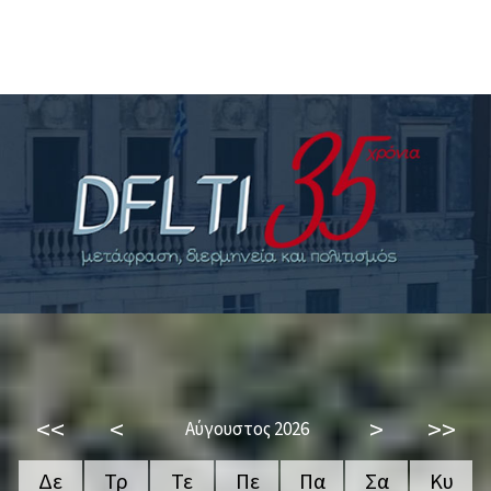
<<
<
>
>>
Αύγουστος 2026
Δε
Τρ
Τε
Πε
Πα
Σα
Κυ