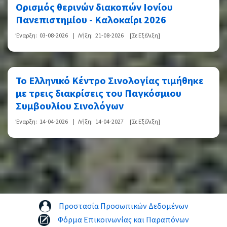
Ορισμός θερινών διακοπών Ιονίου
Πανεπιστημίου - Καλοκαίρι 2026
Έναρξη:
03-08-2026
|
Λήξη:
21-08-2026
[Σε Εξέλιξη]
Το Ελληνικό Κέντρο Σινολογίας τιμήθηκε
με τρεις διακρίσεις του Παγκόσμιου
Συμβουλίου Σινολόγων
Έναρξη:
14-04-2026
|
Λήξη:
14-04-2027
[Σε Εξέλιξη]
Προστασία Προσωπικών Δεδομένων
Φόρμα Επικοινωνίας και Παραπόνων