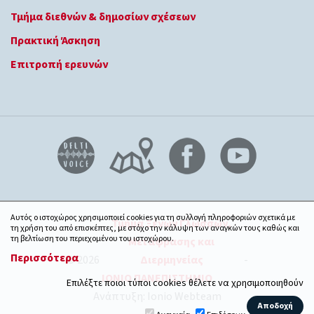
Τμήμα διεθνών & δημοσίων σχέσεων
Πρακτική Άσκηση
Επιτροπή ερευνών
Αυτός ο ιστοχώρος χρησιμοποιεί cookies για τη συλλογή πληροφοριών σχετικά με
Τμήμα Ξένων Γλωσσών,
τη χρήση του από επισκέπτες, με στόχο την κάλυψη των αναγκών τους καθώς και
τη βελτίωση του περιεχομένου του ιστοχώρου.
Μετάφρασης και
Περισσότερα
© 2026
Διερμηνείας
-
ΙΟΝΙΟ ΠΑΝΕΠΙΣΤΗΜΙΟ
Επιλέξτε ποιοι τύποι cookies θέλετε να χρησιμοποιηθούν
Ανάπτυξη: Ionio Webteam