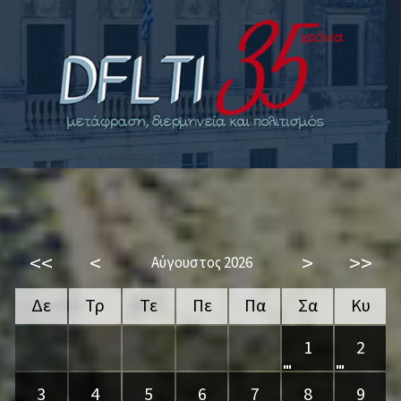
<<
<
>
>>
Αύγουστος 2026
Δε
Τρ
Τε
Πε
Πα
Σα
Κυ
1
2
3
4
5
6
7
8
9