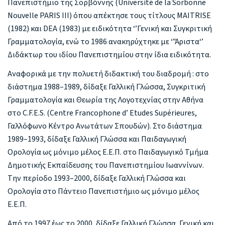
Πανεπιστήμιο της Σορβόννης (Université de la Sorbonne
Nouvelle PARIS III) όπου απέκτησε τους τίτλους MAITRISE
(1982) και DEA (1983) με ειδικότητα ‘’Γενική και Συγκριτική
Γραμματολογία, ενώ το 1986 ανακηρύχτηκε με ‘’Άριστα‘’
Διδάκτωρ του ιδίου Πανεπιστημίου στην ίδια ειδικότητα.
Αναφορικά με την πολυετή διδακτική του διαδρομή : στο
διάστημα 1988–1989, δίδαξε Γαλλική Γλώσσα, Συγκριτική
Γραμματολογία και Θεωρία της Λογοτεχνίας στην Αθήνα
στο C.F.E.S. (Centre Francophone d’ Etudes Supérieures,
Γαλλόφωνο Κέντρο Ανωτάτων Σπουδών). Στο διάστημα
1989–1993, δίδαξε Γαλλική Γλώσσα και Παιδαγωγική
Ορολογία ως μόνιμο μέλος Ε.Ε.Π. στο Παιδαγωγικό Τμήμα
Δημοτικής Εκπαίδευσης του Πανεπιστημίου Ιωαννίνων.
Tην περίοδο 1993–2000, δίδαξε Γαλλική Γλώσσα και
Ορολογία στο Πάντειο Πανεπιστήμιο ως μόνιμο μέλος
Ε.Ε.Π.
Από το 1997 έως το 2000, δίδαξε Γαλλική Γλώσσα, Γενική και