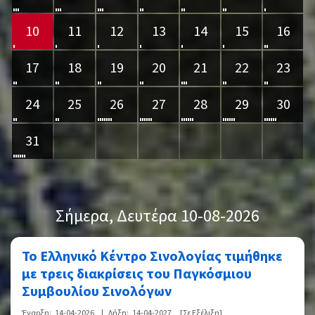
10
11
12
13
14
15
16
17
18
19
20
21
22
23
24
25
26
27
28
29
30
31
Σήμερα
, Δευτέρα 10-08-2026
Το Ελληνικό Κέντρο Σινολογίας τιμήθηκε
με τρεις διακρίσεις του Παγκόσμιου
Συμβουλίου Σινολόγων
Έναρξη:
14-04-2026
|
Λήξη:
14-04-2027
[Σε Εξέλιξη]