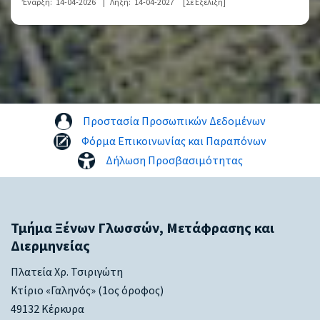
Έναρξη:
14-04-2026
|
Λήξη:
14-04-2027
[Σε Εξέλιξη]
Προστασία Προσωπικών Δεδομένων
Φόρμα Επικοινωνίας και Παραπόνων
Δήλωση Προσβασιμότητας
Τμήμα Ξένων Γλωσσών, Μετάφρασης και
Διερμηνείας
Πλατεία Χρ. Τσιριγώτη
Κτίριο «Γαληνός» (1ος όροφος)
49132 Κέρκυρα