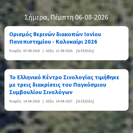
Σήμερα
, Πέμπτη 06-08-2026
Ορισμός θερινών διακοπών Ιονίου
Πανεπιστημίου - Καλοκαίρι 2026
Έναρξη:
03-08-2026
|
Λήξη:
21-08-2026
[Σε Εξέλιξη]
Το Ελληνικό Κέντρο Σινολογίας τιμήθηκε
με τρεις διακρίσεις του Παγκόσμιου
Συμβουλίου Σινολόγων
Έναρξη:
14-04-2026
|
Λήξη:
14-04-2027
[Σε Εξέλιξη]