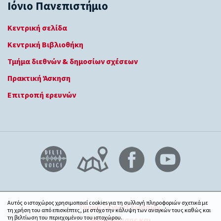
Ιόνιο Πανεπιστήμιο
Κεντρική σελίδα
Κεντρική Βιβλιοθήκη
Τμήμα διεθνών & δημοσίων σχέσεων
Πρακτική Άσκηση
Επιτροπή ερευνών
Αυτός ο ιστοχώρος χρησιμοποιεί cookies για τη συλλογή πληροφοριών σχετικά με
Τμήμα Ξένων Γλωσσών,
τη χρήση του από επισκέπτες, με στόχο την κάλυψη των αναγκών τους καθώς και
τη βελτίωση του περιεχομένου του ιστοχώρου.
Μετάφρασης και