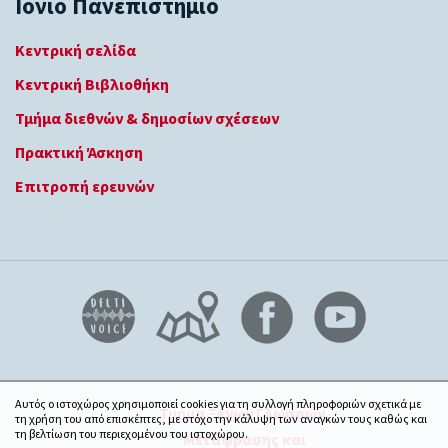
Ιόνιο Πανεπιστήμιο
Κεντρική σελίδα
Κεντρική Βιβλιοθήκη
Τμήμα διεθνών & δημοσίων σχέσεων
Πρακτική Άσκηση
Επιτροπή ερευνών
Αυτός ο ιστοχώρος χρησιμοποιεί cookies για τη συλλογή πληροφοριών σχετικά με
Τμήμα Ξένων Γλωσσών,
τη χρήση του από επισκέπτες, με στόχο την κάλυψη των αναγκών τους καθώς και
τη βελτίωση του περιεχομένου του ιστοχώρου.
Μετάφρασης και