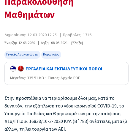
Παρακολούθηση
Μαθημάτων
Δημοσίευση:
12-03-2020 12:25
|
Προβολές:
1716
Έναρξη:
12-03-2020
|
Λήξη:
08-05-2021
[Έληξε]
Γενικές Ανακοινώσεις
Κορωνοϊός
ΕΡΓΑΛΕΙΑ ΚΑΙ ΕΚΠΑΙΔΕΥΤΙΚΟΙ ΠΟΡΟΙ
Mέγεθος: 335.51 KB :: Τύπος: Αρχείο PDF
Στην προσπάθεια να περιορίσουμε όλοι μας, κατά το
δυνατόν, την εξάπλωση του νέου κορωνοϊού COVID-19, το
Υπουργείο Παιδείας και Θρησκευμάτων με την απόφαση
Δ1α/ΓΠ.οικ. 16838/10-3-2020 ΚΥΑ (Β΄783) ανέστειλε, μεταξύ
άλλων, τη λειτουργία των ΑΕΙ.