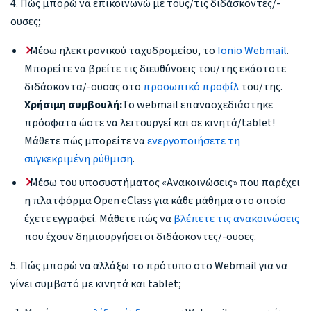
4. Πώς μπορώ να επικοινωνώ με τους/τις διδάσκοντες/-
ουσες;
Μέσω ηλεκτρονικού ταχυδρομείου, το
Ionio Webmail
.
Μπορείτε να βρείτε τις διευθύνσεις του/της εκάστοτε
διδάσκοντα/-ουσας στο
προσωπικό προφίλ
του/της.
Χρήσιμη συμβουλή:
Το webmail επανασχεδιάστηκε
πρόσφατα ώστε να λειτουργεί και σε κινητά/tablet!
Μάθετε πώς μπορείτε να
ενεργοποιήσετε τη
συγκεκριμένη ρύθμιση
.
Μέσω του υποσυστήματος «Ανακοινώσεις» που παρέχει
η πλατφόρμα Open eClass για κάθε μάθημα στο οποίο
έχετε εγγραφεί. Μάθετε πώς να
βλέπετε τις ανακοινώσεις
που έχουν δημιουργήσει οι διδάσκοντες/-ουσες.
5. Πώς μπορώ να αλλάξω το πρότυπο στο Webmail για να
γίνει συμβατό με κινητά και tablet;