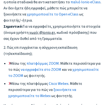
η οποία σταδιακά θα αντικαταστήσει το
παλιό Ionio eClass
.
Αν δεν έχετε ήδη εγγραφεί, μάθετε πώς μπορείτε να
ξεκινήσετε να
χρησιμοποιείτε το Open eClass
ως
φοιτητής/-ήτρια.
Σημαντικό:
Για να εγγραφείτε, χρησιμοποιήστε τα στοιχεία
(όνομα χρήστη
χωρίς @ionio.gr
, κωδικό πρόσβασης) που
σας έχουν δοθεί από τη Γραμματεία.
2. Πώς επιτυγχάνεται η σύγχρονη εκπαίδευση
(τηλεκπαίδευση);
Μέσω της
πλατφόρμας ZOOM
. Μάθετε περισσότερα για
το πώς
να εγγραφείτε στο ZOOM
και να
χρησιμοποιείτε
το ZOOM
ως φοιτητής.
Μέσω της πλατφόρμας
Cisco Webex
. Μάθετε
περισσότερα για το πώς να
ξεκινήσετε να
χρησιμοποιείτε το Webex
ως φοιτητής.