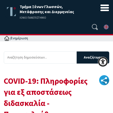
Τμήμα Ξένων Γλωσσών,
Μετάφρασης και Διερμηνείας
ΙΟΝΙΟ ΠΑΝΕΠΙΣΤΗΜΙΟ
Αρχική
Ενημέρωση
COVID-19: Πληροφορίες
για εξ αποστάσεως
διδασκαλία -