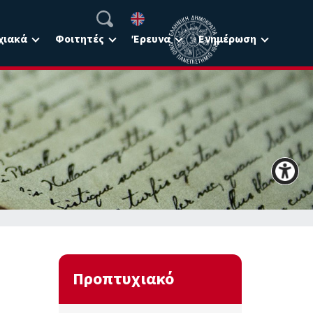
χιακά
Φοιτητές
Έρευνα
Ενημέρωση
Προπτυχιακό