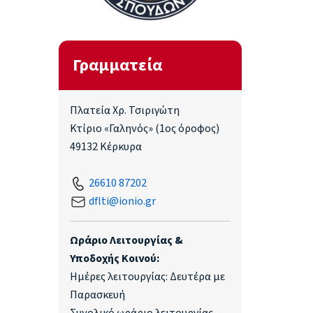
Γραμματεία
Πλατεία Χρ. Τσιριγώτη
Κτίριο «Γαληνός» (1ος όροφος)
49132 Κέρκυρα
26610 87202
dflti@ionio.gr
Ωράριο Λειτουργίας &
Υποδοχής Κοινού:
Ημέρες λειτουργίας: Δευτέρα με
Παρασκευή