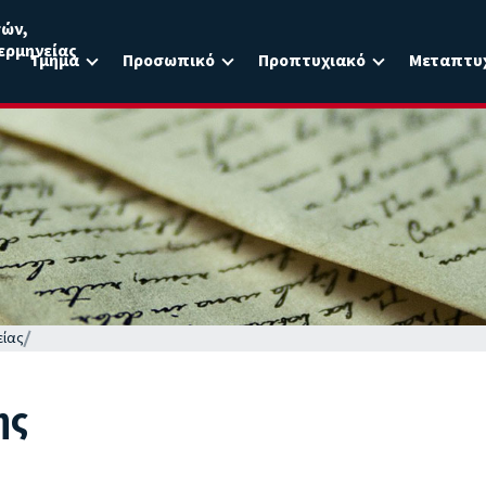
σών,
ερμηνείας
Τμήμα
Προσωπικό
Προπτυχιακό
Μεταπτυ
είας
ης