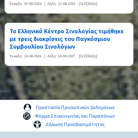
Έναρξη:
03-08-2026
|
Λήξη:
21-08-2026
[Σε Εξέλιξη]
Το Ελληνικό Κέντρο Σινολογίας τιμήθηκε
με τρεις διακρίσεις του Παγκόσμιου
Συμβουλίου Σινολόγων
Έναρξη:
14-04-2026
|
Λήξη:
14-04-2027
[Σε Εξέλιξη]
Προστασία Προσωπικών Δεδομένων
Φόρμα Επικοινωνίας και Παραπόνων
Δήλωση Προσβασιμότητας