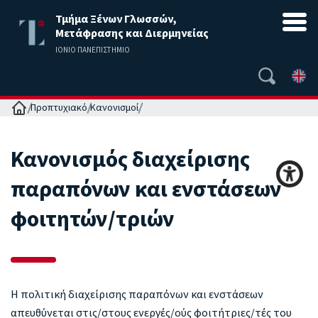
Τμήμα Ξένων Γλωσσών,
Μετάφρασης και Διερμηνείας
ΙΟΝΙΟ ΠΑΝΕΠΙΣΤΗΜΙΟ
Αρχική
Προπτυχιακό
Κανονισμοί
Κανονισμός διαχείρισης
παραπόνων και ενστάσεων
φοιτητών/τριών
Η πολιτική διαχείρισης παραπόνων και ενστάσεων
απευθύνεται στις/στους ενεργές/ούς φοιτήτριες/τές του