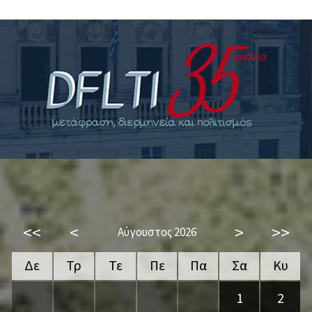
<<
<
>
>>
Αύγουστος 2026
Δε
Τρ
Τε
Πε
Πα
Σα
Κυ
1
2