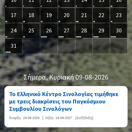
10
11
12
13
14
15
16
17
18
19
20
21
22
23
24
25
26
27
28
29
30
31
Σήμερα
, Κυριακή 09-08-2026
Το Ελληνικό Κέντρο Σινολογίας τιμήθηκε
με τρεις διακρίσεις του Παγκόσμιου
Συμβουλίου Σινολόγων
Έναρξη:
14-04-2026
|
Λήξη:
14-04-2027
[Σε Εξέλιξη]