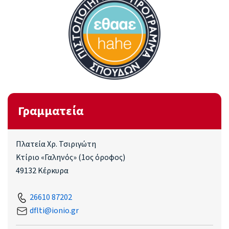
Γραμματεία
Πλατεία Χρ. Τσιριγώτη
Κτίριο «Γαληνός» (1ος όροφος)
49132 Κέρκυρα
26610 87202
dflti@ionio.gr