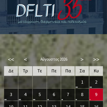
<<
<
>
>>
Αύγουστος 2026
Δε
Τρ
Τε
Πε
Πα
Σα
Κυ
1
2
3
4
5
6
7
8
9