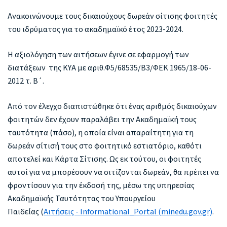
Ανακοινώνουμε τους δικαιούχους δωρεάν σίτισης φοιτητές
του ιδρύματος για το ακαδημαϊκό έτος 2023-2024.
Η αξιολόγηση των αιτήσεων έγινε σε εφαρμογή των
διατάξεων της ΚΥΑ με αριθ.Φ5/68535/Β3/ΦΕΚ 1965/18-06-
2012 τ. Β΄.
Από τον έλεγχο διαπιστώθηκε ότι ένας αριθμός δικαιούχων
φοιτητών δεν έχουν παραλάβει την Ακαδημαϊκή τους
ταυτότητα (πάσο), η οποία είναι απαραίτητη για τη
δωρεάν σίτισή τους στο φοιτητικό εστιατόριο, καθότι
αποτελεί και Κάρτα Σίτισης. Ως εκ τούτου, οι φοιτητές
αυτοί για να μπορέσουν να σιτίζονται δωρεάν, θα πρέπει να
φροντίσουν για την έκδοσή της, μέσω της υπηρεσίας
Ακαδημαϊκής Ταυτότητας του Υπουργείου
Παιδείας (
Αιτήσεις - Informational_Portal (minedu.gov.gr)
.