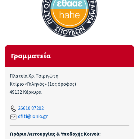
Γραμματεία
Πλατεία Χρ. Τσιριγώτη
Κτίριο «Γαληνός» (1ος όροφος)
49132 Κέρκυρα
26610 87202
dflti@ionio.gr
Ωράριο Λειτουργίας & Υποδοχής Κοινού: