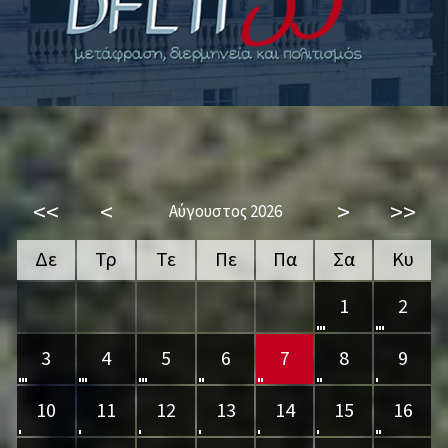
<<
<
>
>>
Αύγουστος 2026
Δε
Τρ
Τε
Πε
Πα
Σα
Κυ
1
2
3
4
5
6
7
8
9
10
11
12
13
14
15
16