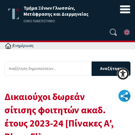
Τμήμα Ξένων Γλωσσών,
Μετάφρασης και Διερμηνείας
ΙΟΝΙΟ ΠΑΝΕΠΙΣΤΗΜΙΟ
Αρχική
Ενημέρωση
Δικαιούχοι δωρεάν
σίτισης φοιτητών ακαδ.
έτους 2023-24 [Πίνακες Α',