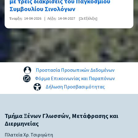
με τρεις διακρίσεις του Παγκόσμιου
Συμβουλίου Σινολόγων
Έναρξη:
14-04-2026
|
Λήξη:
14-04-2027
[Σε Εξέλιξη]
Προστασία Προσωπικών Δεδομένων
Φόρμα Επικοινωνίας και Παραπόνων
Δήλωση Προσβασιμότητας
Τμήμα Ξένων Γλωσσών, Μετάφρασης και
Διερμηνείας
Πλατεία Χρ. Τσιριγώτη