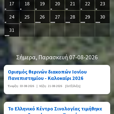
17
18
19
20
21
22
23
24
25
26
27
28
29
30
31
Σήμερα
, Παρασκευή 07-08-2026
Ορισμός θερινών διακοπών Ιονίου
Πανεπιστημίου - Καλοκαίρι 2026
Έναρξη:
03-08-2026
|
Λήξη:
21-08-2026
[Σε Εξέλιξη]
Το Ελληνικό Κέντρο Σινολογίας τιμήθηκε