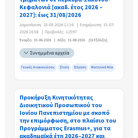
Κεφαλονιά [ακαδ. έτος 2026 –
2027]: έως 31/08/2026
Δημοσίευση:
25-05-2026 12:16
|
Ενημέρωση:
31-07-
2026 16:58
|
Προβολές:
12597
Έναρξη:
01-06-2026
|
Λήξη:
31-08-2026
[Σε Εξέλιξη]
Συνημμένα αρχεία
Γενικές Ανακοινώσεις
Σίτιση
Στέγαση
Φοιτητικά Νέα
Προκήρυξη Κινητικότητας
Διοικητικού Προσωπικού του
Ιονίου Πανεπιστημίου με σκοπό
την επιμόρφωση, στο πλαίσιο του
Προγράμματος Erasmus+, για τα
ακαδημαϊκά έτη 2026–2027 και