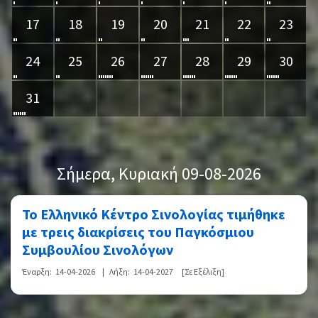
17
18
19
20
21
22
23
24
25
26
27
28
29
30
31
Σήμερα
, Κυριακή 09-08-2026
Το Ελληνικό Κέντρο Σινολογίας τιμήθηκε
με τρεις διακρίσεις του Παγκόσμιου
Συμβουλίου Σινολόγων
Έναρξη:
14-04-2026
|
Λήξη:
14-04-2027
[Σε Εξέλιξη]