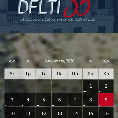
<<
<
>
>>
Αύγουστος 2026
Δε
Τρ
Τε
Πε
Πα
Σα
Κυ
1
2
3
4
5
6
7
8
9
10
11
12
13
14
15
16