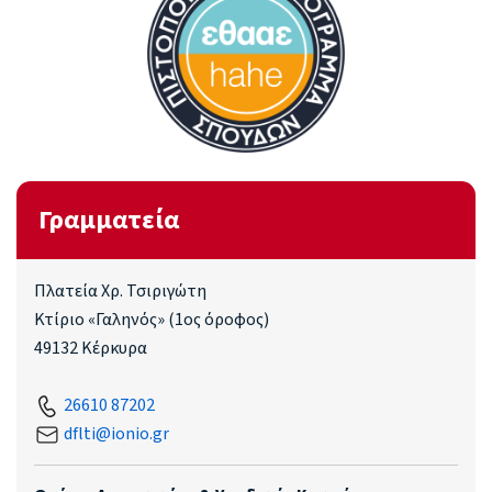
Γραμματεία
Πλατεία Χρ. Τσιριγώτη
Κτίριο «Γαληνός» (1ος όροφος)
49132 Κέρκυρα
26610 87202
dflti@ionio.gr