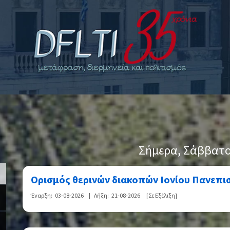
>
Σήμερα
, Σάββατο
Ορισμός θερινών διακοπών Ιονίου Πανεπισ
Έναρξη:
03-08-2026
|
Λήξη:
21-08-2026
[Σε Εξέλιξη]