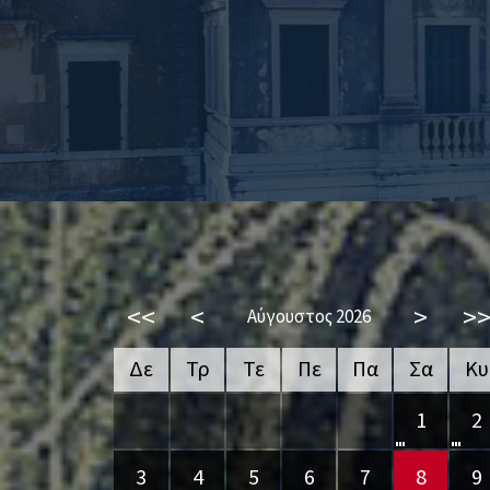
<<
<
>
>
Αύγουστος 2026
Δε
Τρ
Τε
Πε
Πα
Σα
Κυ
1
2
3
4
5
6
7
8
9