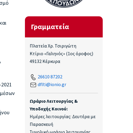
ισμό
και
Γραμματεία
Πλατεία Χρ. Τσιριγώτη
Κτίριο «Γαληνός» (1ος όροφος)
49132 Κέρκυρα
ν
26610 87202
-2021
dflti@ionio.gr
 μέσων
Ωράριο Λειτουργίας &
Υποδοχής Κοινού:
ήνου
Ημέρες λειτουργίας: Δευτέρα με
Παρασκευή
Συνολικό ωράριο λειτουργίας