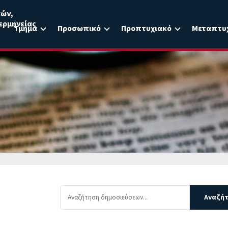
σών,
ερμηνείας
Τμήμα
Προσωπικό
Προπτυχιακό
Μεταπτυ