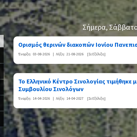
>
Σήμερα
, Σάββατο
Ορισμός θερινών διακοπών Ιονίου Πανεπισ
Έναρξη:
03-08-2026
|
Λήξη:
21-08-2026
[Σε Εξέλιξη]
Το Ελληνικό Κέντρο Σινολογίας τιμήθηκε μ
Συμβουλίου Σινολόγων
Έναρξη:
14-04-2026
|
Λήξη:
14-04-2027
[Σε Εξέλιξη]