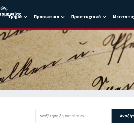
σών,
ερμηνείας
Τμήμα
Προσωπικό
Προπτυχιακό
Μεταπτυ