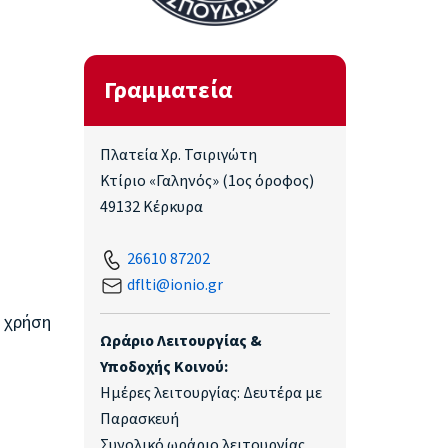
Γραμματεία
Πλατεία Χρ. Τσιριγώτη
Κτίριο «Γαληνός» (1ος όροφος)
49132 Κέρκυρα
26610 87202
dflti@ionio.gr
ή χρήση
Ωράριο Λειτουργίας &
Υποδοχής Κοινού:
Ημέρες λειτουργίας: Δευτέρα με
Παρασκευή
Συνολικό ωράριο λειτουργίας