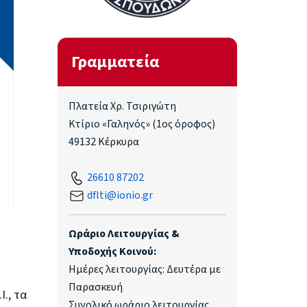
Γραμματεία
Πλατεία Χρ. Τσιριγώτη
Κτίριο «Γαληνός» (1ος όροφος)
49132 Κέρκυρα
26610 87202
dflti@ionio.gr
Ωράριο Λειτουργίας &
Υποδοχής Κοινού:
Ημέρες λειτουργίας: Δευτέρα με
Παρασκευή
., τα
Συνολικό ωράριο λειτουργίας