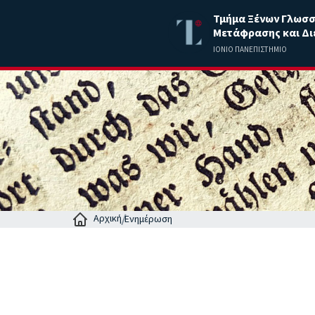
Τμήμα Ξένων Γλωσ
Μετάφρασης και Δι
ΙΟΝΙΟ ΠΑΝΕΠΙΣΤΗΜΙΟ
Αρχική
Ενημέρωση