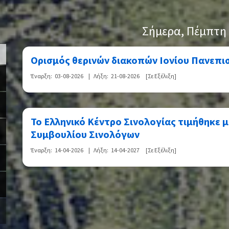
>
Σήμερα
, Πέμπτη
Ορισμός θερινών διακοπών Ιονίου Πανεπισ
Έναρξη:
03-08-2026
|
Λήξη:
21-08-2026
[Σε Εξέλιξη]
Το Ελληνικό Κέντρο Σινολογίας τιμήθηκε μ
Συμβουλίου Σινολόγων
Έναρξη:
14-04-2026
|
Λήξη:
14-04-2027
[Σε Εξέλιξη]