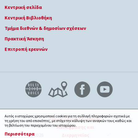
Κεντρική σελίδα
Κεντρική Βιβλιοθήκη
Τμήμα διεθνών & δημοσίων σχέσεων
Πρακτική Άσκηση
Επιτροπή ερευνών
Αυτός ο ιστοχώρος χρησιμοποιεί cookies για τη συλλογή πληροφοριών σχετικά με
Τμήμα Ξένων Γλωσσών,
τη χρήση του από επισκέπτες, με στόχο την κάλυψη των αναγκών τους καθώς και
τη βελτίωση του περιεχομένου του ιστοχώρου.
Μετάφρασης και
Περισσότερα
© 2026
Διερμηνείας
-