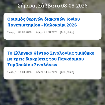
Σήμερα
, Σάββατο 08-08-2026
Ορισμός θερινών διακοπών Ιονίου
Πανεπιστημίου - Καλοκαίρι 2026
Έναρξη:
03-08-2026
|
Λήξη:
21-08-2026
[Σε Εξέλιξη]
Το Ελληνικό Κέντρο Σινολογίας τιμήθηκε
με τρεις διακρίσεις του Παγκόσμιου
Συμβουλίου Σινολόγων
Έναρξη:
14-04-2026
|
Λήξη:
14-04-2027
[Σε Εξέλιξη]