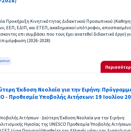
-2028)
αία Προκήρυξη Κινητικότητας Διδακτικού Προσωπικού (Καθηγη
ν, ΕΕΠ, ΕΔΙΠ, και ΕΤΕΠ, ακαδημαϊκοί υπότροφοι, αποσπασμένο
σκοντες επι συμβάσει που τους έχει ανατεθεί διδακτικό έργο) γι
 επιμόρφωση (2026-2028)
rasmus
Περισσότερ
ύτερη Έκδοση Νεολαία για την Ειρήνη: Πρόγραμμ
O - Προθεσμία Υποβολής Αιτήσεων: 19 Ιουλίου 2
λής Αιτήσεων · Δεύτερη Έκδοση Νεολαία για την Ειρήνη:
ιτισμικής Ηγεσίας της UNESCO Προθεσμία Υποβολής Αιτήσεων:
59 CET (ώρα Παρισιού)Ηγηθείτε της Αλλαγής μέσω της Διαπολιτι