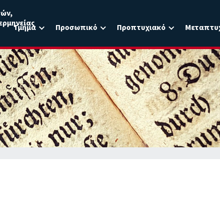
σών,
ερμηνείας
Τμήμα
Προσωπικό
Προπτυχιακό
Μεταπτυ