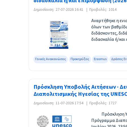
διδασκαλία ή/και επιμόρφωση (2026
Δημοσίευση:
27-07-2026 16:41
|
Προβολές:
1014
Αναρτήθηκε η ενι
όλων των βαθμίδω
διδάσκοντες, διδά
διδασκαλία ή/και
Γενικές Ανακοινώσεις
Προκηρύξεις
Erasmus
Δράσεις E
Πρόσκληση Υποβολής Αιτήσεων · Δε
Διαπολιτισμικής Ηγεσίας της UNESC
Δημοσίευση:
11-07-2026 17:54
|
Προβολές:
1727
Πρόσκληση Υποβο
Πρόγραμμα Διαπολ
Ιουλίου 2026, 23: