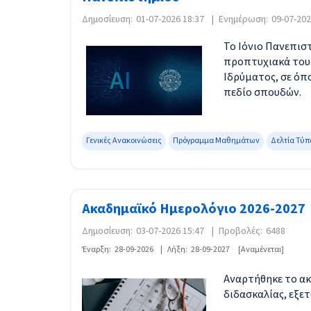
Δημοσίευση:
01-07-2026 18:37
|
Ενημέρωση:
09-07-202
Το Ιόνιο Πανεπισ
προπτυχιακά του
Ιδρύματος, σε όπ
πεδίο σπουδών.
Γενικές Ανακοινώσεις
Πρόγραμμα Μαθημάτων
Δελτία Τύπ
Ακαδημαϊκό Ημερολόγιο 2026-2027
Δημοσίευση:
03-07-2026 15:47
|
Προβολές:
6488
Έναρξη:
28-09-2026
|
Λήξη:
28-09-2027
[Αναμένεται]
Αναρτήθηκε το ακ
διδασκαλίας, εξετ