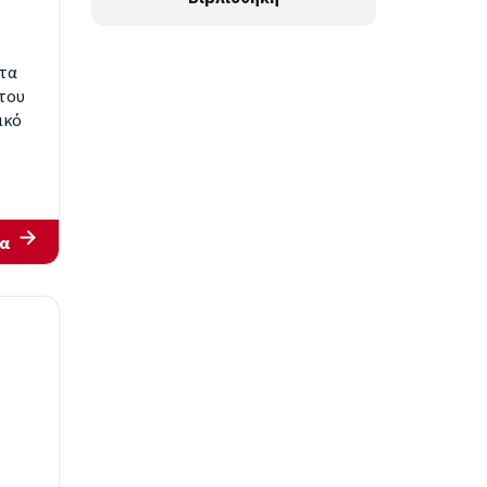
 τα
του
ικό
α