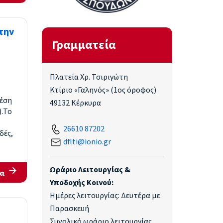
την
Γραμματεία
Πλατεία Χρ. Τσιριγώτη
Κτίριο «Γαληνός» (1ος όροφος)
θέση
49132 Κέρκυρα
).Το
26610 87202
δές,
dflti@ionio.gr
Ωράριο Λειτουργίας &
α
Υποδοχής Κοινού:
Ημέρες λειτουργίας: Δευτέρα με
Παρασκευή
Συνολικό ωράριο λειτουργίας