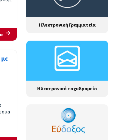
Ηλεκτρονική Γραμματεία
α
 με
Ηλεκτρονικό ταχυδρομείο
α
στημα