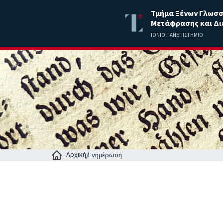
Τμήμα Ξένων Γλωσ
Μετάφρασης και Δι
ΙΟΝΙΟ ΠΑΝΕΠΙΣΤΗΜΙΟ
Αρχική
Ενημέρωση