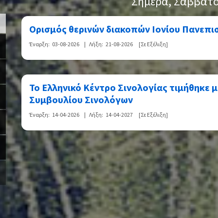
>
Σήμερα
, Σάββατο
Ορισμός θερινών διακοπών Ιονίου Πανεπισ
Έναρξη:
03-08-2026
|
Λήξη:
21-08-2026
[Σε Εξέλιξη]
Το Ελληνικό Κέντρο Σινολογίας τιμήθηκε μ
Συμβουλίου Σινολόγων
Έναρξη:
14-04-2026
|
Λήξη:
14-04-2027
[Σε Εξέλιξη]