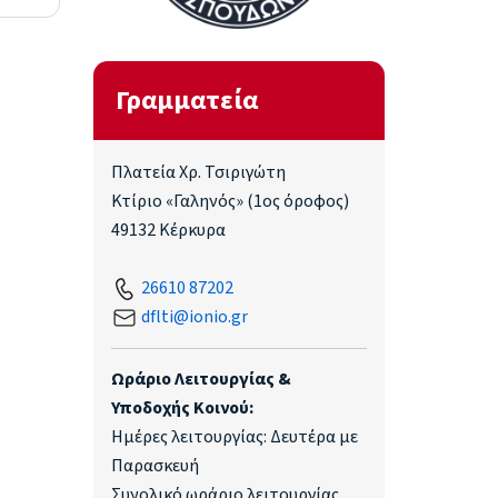
Γραμματεία
Πλατεία Χρ. Τσιριγώτη
Κτίριο «Γαληνός» (1ος όροφος)
49132 Κέρκυρα
26610 87202
dflti@ionio.gr
Ωράριο Λειτουργίας &
Υποδοχής Κοινού:
Ημέρες λειτουργίας: Δευτέρα με
Παρασκευή
Συνολικό ωράριο λειτουργίας