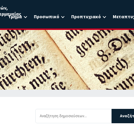
σών,
ερμηνείας
Τμήμα
Προσωπικό
Προπτυχιακό
Μεταπτυ