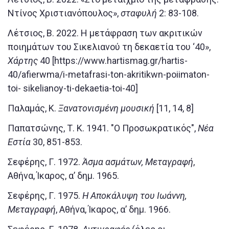
Ντίνος Χριστιανόπουλος»,
σταφυλή
2: 83-108.
Λέτσιος, Β. 2022. Η μετάφραση των ακριτικών
ποιημάτων του Σικελιανού τη δεκαετία του ‘40»,
Χάρτης
40 [https://www.hartismag.gr/hartis-
40/afierwma/i-metafrasi-ton-akritikwn-poiimaton-
toi- sikelianoy-ti-dekaetia-toi-40]
Παλαμάς, Κ.
Ξανατονισμένη μουσική
[11, 14, 8]
Παπατσώνης, Τ. Κ. 1941. "Ο Προσωκρατικός",
Νέα
Εστία
30, 851-853.
Σεφέρης, Γ. 1972.
Άσμα ασμάτων, Μεταγραφή
,
Αθήνα, Ίκαρος, α’ δημ. 1965.
Σεφέρης, Γ. 1975.
Η Αποκάλυψη του Ιωάννη,
Μεταγραφή
, Αθήνα, Ίκαρος, α’ δημ. 1966.