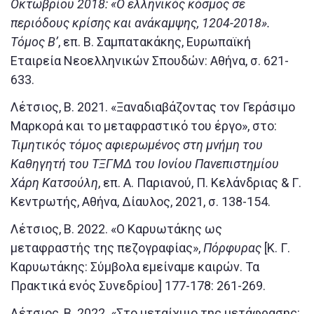
Οκτωβρίου 2018: «Ο ελληνικός κόσμος σε
περιόδους κρίσης και ανάκαμψης, 1204-2018».
Τόμος Β’
, επ. Β. Σαμπατακάκης, Ευρωπαϊκή
Εταιρεία Νεοελληνικών Σπουδών: Αθήνα, σ. 621-
633.
Λέτσιος, Β. 2021. «Ξαναδιαβάζοντας τον Γεράσιμο
Μαρκορά και το μεταφραστικό του έργο», στο:
Τιμητικός τόμος αφιερωμένος στη μνήμη του
Καθηγητή του ΤΞΓΜΔ του Ιονίου Πανεπιστημίου
Χάρη Κατσούλη
, επ. Α. Παριανού, Π. Κελάνδριας & Γ.
Κεντρωτής, Αθήνα, Δίαυλος, 2021, σ. 138-154.
Λέτσιος, Β. 2022. «Ο Καρυωτάκης ως
μεταφραστής της πεζογραφίας»,
Πόρφυρας
[Κ. Γ.
Καρυωτάκης: Σύμβολα εμείναμε καιρών. Τα
Πρακτικά ενός Συνεδρίου] 177-178: 261-269.
Λέτσιος, Β. 2022. «Στο μεταίχμιο της μετάφρασης: