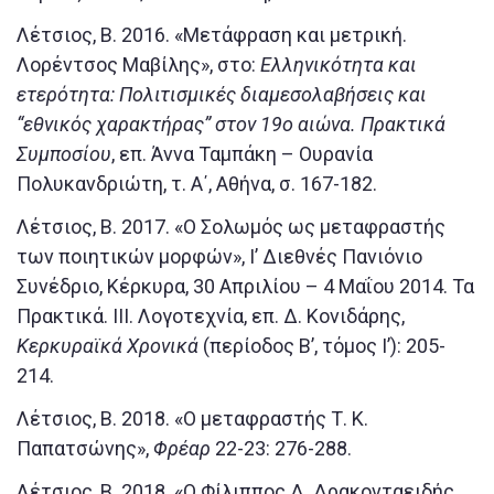
Λέτσιος, Β. 2016. «Μετάφραση και μετρική.
Λορέντσος Μαβίλης», στο:
Ελληνικότητα και
ετερότητα: Πολιτισμικές διαμεσολαβήσεις και
“εθνικός χαρακτήρας” στον 19ο αιώνα. Πρακτικά
Συμποσίου
, επ. Άννα Ταμπάκη – Ουρανία
Πολυκανδριώτη, τ. A΄, Αθήνα, σ. 167-182.
Λέτσιος, Β. 2017. «Ο Σολωμός ως μεταφραστής
των ποιητικών μορφών», Ι’ Διεθνές Πανιόνιο
Συνέδριο, Κέρκυρα, 30 Απριλίου – 4 Μαΐου 2014. Τα
Πρακτικά. ΙΙΙ. Λογοτεχνία, επ. Δ. Κονιδάρης,
Κερκυραϊκά Χρονικά
(περίοδος Β’, τόμος Ι’): 205-
214.
Λέτσιος, Β. 2018. «Ο μεταφραστής Τ. Κ.
Παπατσώνης»,
Φρέαρ
22-23: 276-288.
Λέτσιος, Β. 2018. «Ο Φίλιππος Δ. Δρακονταειδής