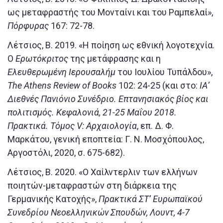
ως μεταφραστής του Μονταίνι και του Ραμπελαί»,
Πόρφυρας
167: 72-78.
Λέτσιος, Β. 2019. «Η ποίηση ως εθνική λογοτεχνία.
Ο
Ερωτόκριτος
της μετάφρασης και η
Ελευθερωμένη Ιερουσαλήμ
του Ιουλίου Τυπάλδου»,
The
Athens
Review
of
Books
102: 24-25 (και στο:
ΙΑ’
Διεθνές Πανιόνιο Συνέδριο. Επτανησιακός βίος και
πολιτισμός. Κεφαλονιά, 21-25 Μαΐου 2018.
Πρακτικά. Τόμος
V
: Αρχαιολογία
, επ. Δ. Φ.
Μαρκάτου, γενική εποπτεία: Γ. Ν. Μοσχόπουλος,
Αργοστόλι, 2020, σ. 675-682).
Λέτσιος, Β. 2020. «Ο Χαίλντερλιν των ελλήνων
ποιητών-μεταφραστών στη διάρκεια της
Γερμανικής Κατοχής»,
Πρακτικά ΣΤ’ Ευρωπαϊκού
Συνεδρίου Νεοελληνικών Σπουδών, Λουντ, 4-7