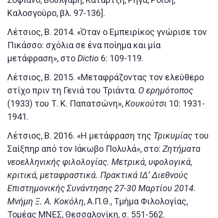
Καλοσγούρο, βλ. 97-136].
Λέτσιος, Β. 2014. «Όταν ο Εμπειρίκος γνώρισε τον
Πικάσσο: σχόλια σε ένα ποίημα και μία
μετάφραση», στο
Dictio
6: 109-119.
Λέτσιος, Β. 2015. «Μεταφράζοντας τον ελεύθερο
στίχο πριν τη Γενιά του Τριάντα.
Ο ερημότοπος
(1933) του Τ. Κ. Παπατσώνη»,
Κουκούτσι
10: 1931-
1941.
Λέτσιος, Β. 2016. «Η μετάφραση της
Τρικυμίας
του
Σαίξπηρ από τον Ιάκωβο Πολυλά», στο:
Ζητήματα
νεοελληνικής φιλολογίας. Μετρικά, υφολογικά,
κριτικά, μεταφραστικά. Πρακτικά ΙΔ’ Διεθνούς
Επιστημονικής Συνάντησης 27-30 Μαρτίου 2014.
Μνήμη Ξ. Α. Κοκόλη
, Α.Π.Θ., Τμήμα Φιλολογίας,
Τομέας ΜΝΕΣ, Θεσσαλονίκη, σ. 551-562.