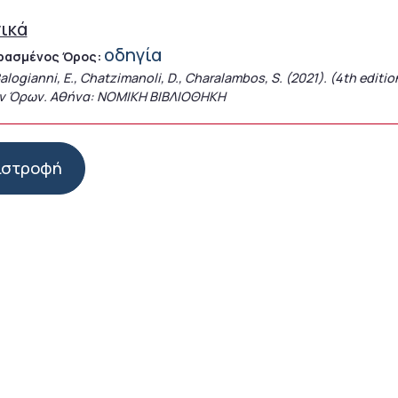
ικά
οδηγία
ρασμένος Όρος:
alogianni, E., Chatzimanoli, D., Charalambos, S. (2021). (4th edit
ν Όρων. Αθήνα: ΝΟΜΙΚΗ ΒΙΒΛΙΟΘΗΚΗ
ιστροφή