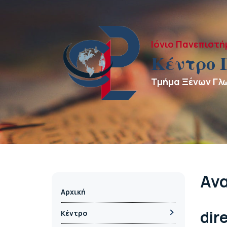
Ιόνιο Πανεπιστή
Κέντρο 
Τμήμα Ξένων Γλ
Αν
Αρχική
dir
Κέντρο