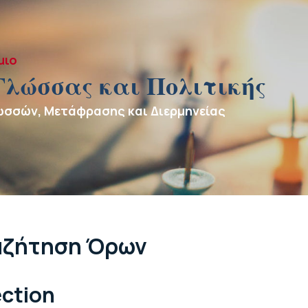
μιο
Γλώσσας και Πολιτικής
ωσσών, Μετάφρασης και Διερμηνείας
αζήτηση Όρων
ection