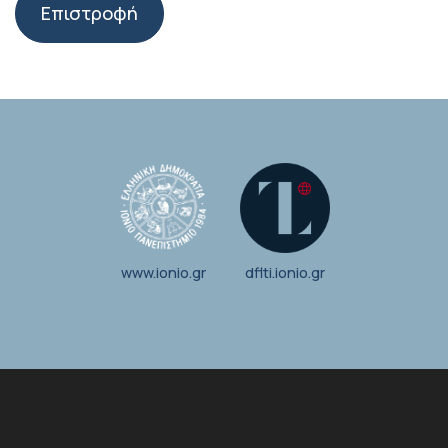
Επιστροφή
www.ionio.gr
dflti.ionio.gr