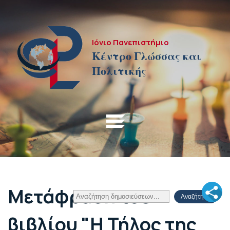
Ιόνιο Πανεπιστήμιο
Κέντρο Γλώσσας και
Πολιτικής
Μετάφραση του
βιβλίου "Η Τήλος της