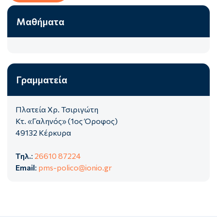
Μαθήματα
Γραμματεία
Πλατεία Χρ. Τσιριγώτη
Κτ. «Γαληνός» (1ος Όροφος)
49132 Κέρκυρα
Τηλ.
:
26610 87224
Email
:
pms-polico@ionio.gr