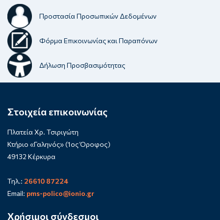
Προστασία Προσωπικών Δεδομένων
Φόρμα Επικοινωνίας και Παραπόνων
Δήλωση Προσβασιμότητας
Στοιχεία επικοινωνίας
Πλατεία Χρ. Τσιριγώτη
Κτήριο «Γαληνός» (1ος Όροφος)
49132 Κέρκυρα
Τηλ.:
26610 87224
Email:
pms-polico@ionio.gr
Χρήσιμοι σύνδεσμοι