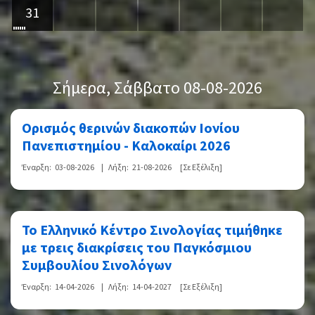
31
Σήμερα
, Σάββατο 08-08-2026
Ορισμός θερινών διακοπών Ιονίου
Πανεπιστημίου - Καλοκαίρι 2026
Έναρξη:
03-08-2026
|
Λήξη:
21-08-2026
[Σε Εξέλιξη]
Το Ελληνικό Κέντρο Σινολογίας τιμήθηκε
με τρεις διακρίσεις του Παγκόσμιου
Συμβουλίου Σινολόγων
Έναρξη:
14-04-2026
|
Λήξη:
14-04-2027
[Σε Εξέλιξη]