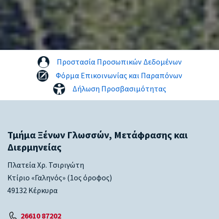
Προστασία Προσωπικών Δεδομένων
Φόρμα Επικοινωνίας και Παραπόνων
Δήλωση Προσβασιμότητας
Τμήμα Ξένων Γλωσσών, Μετάφρασης και
Διερμηνείας
Πλατεία Χρ. Τσιριγώτη
Κτίριο «Γαληνός» (1ος όροφος)
49132 Κέρκυρα
26610 87202