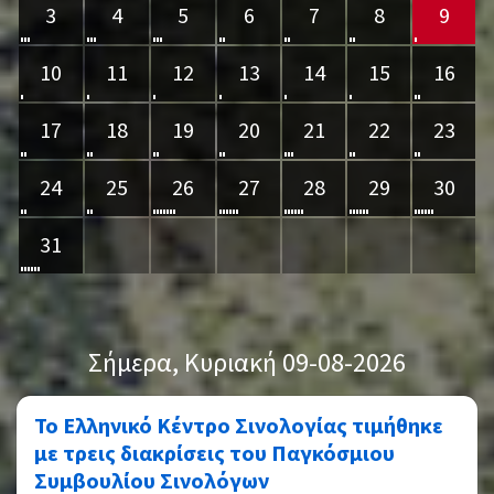
3
4
5
6
7
8
9
10
11
12
13
14
15
16
17
18
19
20
21
22
23
24
25
26
27
28
29
30
31
Σήμερα
, Κυριακή 09-08-2026
Το Ελληνικό Κέντρο Σινολογίας τιμήθηκε
με τρεις διακρίσεις του Παγκόσμιου
Συμβουλίου Σινολόγων