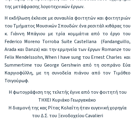
της μετάφρασης λογοτεχνικών έργων.
Η εκδήλωση έκλεισε με συναυλία φοιτητών και φοιτητριών
του Τμήματος Μουσικών Σπουδών: ένα ρεσιτάλ κιθάρας του
κ. Γιάννη Μπάγιου με τρία κομμάτια από το έργο του
Federico Moreno Torroba Suite Castellana (Fandanguillo,
Arada και Danza) και την ερμηνεία των έργων Romanze του
Felix Mendelssohn, When I have sung του Ernest Charles και
Summertime του George Gershwin από τη σοπράνο Εύα
Καργιοφύλλη, με τη συνοδεία πιάνου από τον Τιμόθεο
Τσιγούρωφ.
Η φωτογράφιση της τελετής έγινε από τον φοιτητή του
ΤΗΧΕΙ Κυριάκο Γεωργακάκο
Η διαμονή της κας Ρίτας Κολαΐτη ήταν ευγενική χορηγία
του Δ.Σ. του Ξενοδοχείου Cavalieri