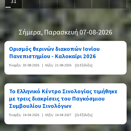
31
Σήμερα
, Παρασκευή 07-08-2026
Ορισμός θερινών διακοπών Ιονίου
Πανεπιστημίου - Καλοκαίρι 2026
Έναρξη:
03-08-2026
|
Λήξη:
21-08-2026
[Σε Εξέλιξη]
Το Ελληνικό Κέντρο Σινολογίας τιμήθηκε
με τρεις διακρίσεις του Παγκόσμιου
Συμβουλίου Σινολόγων
Έναρξη:
14-04-2026
|
Λήξη:
14-04-2027
[Σε Εξέλιξη]