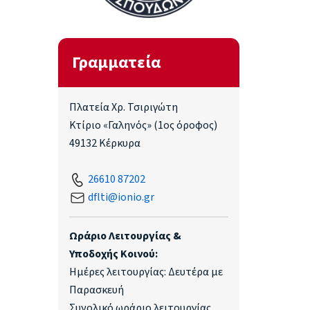
Γραμματεία
Πλατεία Χρ. Τσιριγώτη
Κτίριο «Γαληνός» (1ος όροφος)
49132 Κέρκυρα
26610 87202
dflti@ionio.gr
Ωράριο Λειτουργίας &
Υποδοχής Κοινού:
Ημέρες λειτουργίας: Δευτέρα με
Παρασκευή
Συνολικό ωράριο λειτουργίας