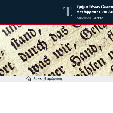
Τμήμα Ξένων Γλωσ
Μετάφρασης και Δι
ΙΟΝΙΟ ΠΑΝΕΠΙΣΤΗΜΙΟ
Αρχική
Ενημέρωση