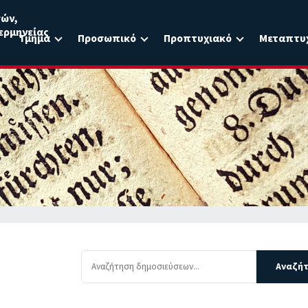
σών,
ερμηνείας
Τμήμα
Προσωπικό
Προπτυχιακό
Μεταπτυ