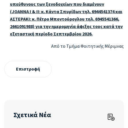
υπεύθυνους των ξενοδοχείων που διαμένουν
(
JOANNA
I
&
II
: κ. Κάντα Σπυρίδων τηλ. 6944541374 και
ΑΣΤΕΡΑΚΙ: κ. Πέτρο Μποντούρογλου τηλ. 6945541366,
2661091988) για την ημερομηνία άφιξης τους κατά την
εξεταστική περίοδο Σεπτεμβρίου 2026.
Από το Τμήμα Φοιτητικής Μέριμνας
Επιστροφή
Σχετικά Νέα