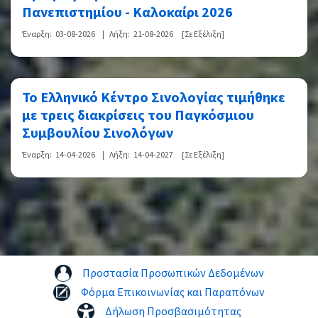
Πανεπιστημίου - Καλοκαίρι 2026
Έναρξη:
03-08-2026
|
Λήξη:
21-08-2026
[Σε Εξέλιξη]
Το Ελληνικό Κέντρο Σινολογίας τιμήθηκε
με τρεις διακρίσεις του Παγκόσμιου
Συμβουλίου Σινολόγων
Έναρξη:
14-04-2026
|
Λήξη:
14-04-2027
[Σε Εξέλιξη]
Προστασία Προσωπικών Δεδομένων
Φόρμα Επικοινωνίας και Παραπόνων
Δήλωση Προσβασιμότητας