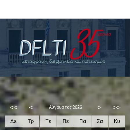
<<
<
>
>>
Αύγουστος 2026
Δε
Τρ
Τε
Πε
Πα
Σα
Κυ