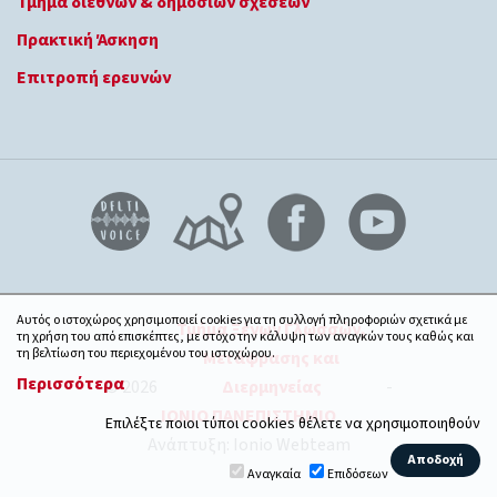
Τμήμα διεθνών & δημοσίων σχέσεων
Πρακτική Άσκηση
Επιτροπή ερευνών
Αυτός ο ιστοχώρος χρησιμοποιεί cookies για τη συλλογή πληροφοριών σχετικά με
Τμήμα Ξένων Γλωσσών,
τη χρήση του από επισκέπτες, με στόχο την κάλυψη των αναγκών τους καθώς και
τη βελτίωση του περιεχομένου του ιστοχώρου.
Μετάφρασης και
Περισσότερα
© 2026
Διερμηνείας
-
ΙΟΝΙΟ ΠΑΝΕΠΙΣΤΗΜΙΟ
Επιλέξτε ποιοι τύποι cookies θέλετε να χρησιμοποιηθούν
Ανάπτυξη: Ionio Webteam
Αναγκαία
Επιδόσεων