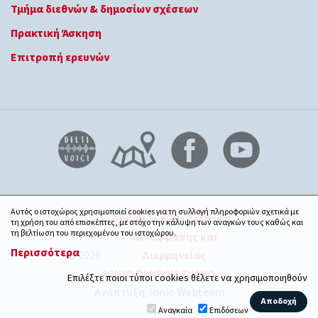
Τμήμα διεθνών & δημοσίων σχέσεων
Πρακτική Άσκηση
Επιτροπή ερευνών
Αυτός ο ιστοχώρος χρησιμοποιεί cookies για τη συλλογή πληροφοριών σχετικά με
Τμήμα Ξένων Γλωσσών,
τη χρήση του από επισκέπτες, με στόχο την κάλυψη των αναγκών τους καθώς και
τη βελτίωση του περιεχομένου του ιστοχώρου.
Μετάφρασης και
Περισσότερα
© 2026
Διερμηνείας
-
ΙΟΝΙΟ ΠΑΝΕΠΙΣΤΗΜΙΟ
Επιλέξτε ποιοι τύποι cookies θέλετε να χρησιμοποιηθούν
Ανάπτυξη: Ionio Webteam
Αναγκαία
Επιδόσεων