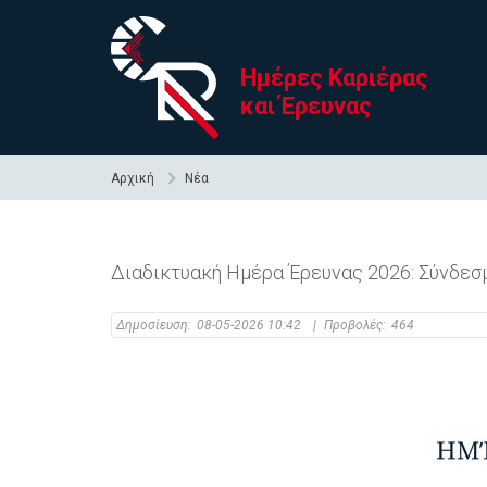
Ημέρες Καριέρας
και Έρευνας
Αρχική
Νέα
Διαδικτυακή Ημέρα Έρευνας 2026: Σύνδε
Δημοσίευση:
08-05-2026 10:42
|
Προβολές:
464