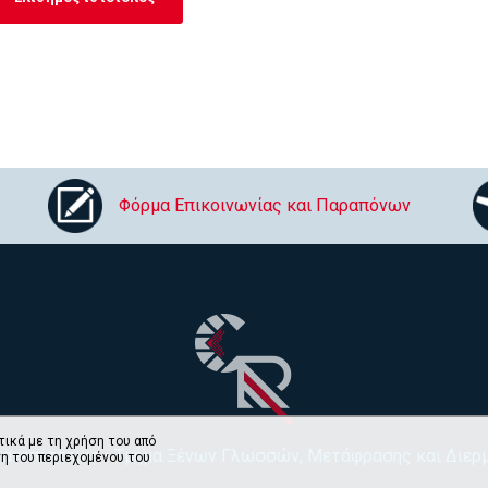
Φόρμα Επικοινωνίας και Παραπόνων
τικά με τη χρήση του από
Πανεπιστήμιο
•
Τμήμα Ξένων Γλωσσών, Μετάφρασης και Διερμ
η του περιεχομένου του