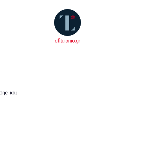
dflti.ionio.gr
σης και