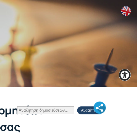
ερμηνέων
σσας