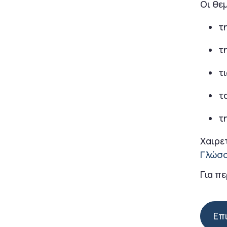
Οι θε
τ
τ
τι
τ
τη
Χαιρε
Γλώσσ
Για π
Επ