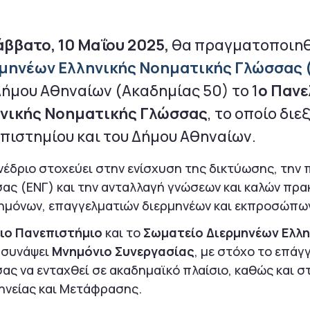
άββατο, 10 Μαΐου 2025,
θα πραγματοποιηθ
μηνέων Ελληνικής Νοηματικής Γλώσσας 
Δήμου Αθηναίων (Ακαδημίας 50) το 1
ο Πανε
νικής Νοηματικής Γλώσσας
, το οποίο διε
πιστημίου και του Δήμου Αθηναίων.
νέδριο στοχεύει στην ενίσχυση της δικτύωσης, την
ας (ΕΝΓ) και την ανταλλαγή γνώσεων και καλών πρακ
ημόνων, επαγγελματιών διερμηνέων και εκπροσώπων
νιο Πανεπιστήμιο
και το
Σωματείο Διερμηνέων Ελλ
 συνάψει
Μνημόνιο Συνεργασίας
, με στόχο το επάγ
ας να ενταχθεί σε ακαδημαϊκό πλαίσιο, καθώς και στ
ηνείας και Μετάφρασης.