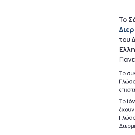
Το
Σ
Διερ
του 
Ελλη
Πανε
Το συ
Γλώσσ
επιστ
Το
Ιό
έχουν
Γλώσσ
Διερμ